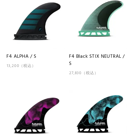
F4 ALPHA / S
F4 Black STIX NEUTRAL /
S
13,200（税込）
27,830（税込）