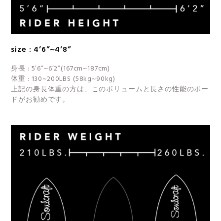
size : 4’6”~4’8”
身長 : 5’6”~6’2”(167cm~187cm)
体重 : 130~200LBS (58kg~90kg)
上記の身長体重の方は、このボリュームと長さの性能のボー
ドがお勧めです。