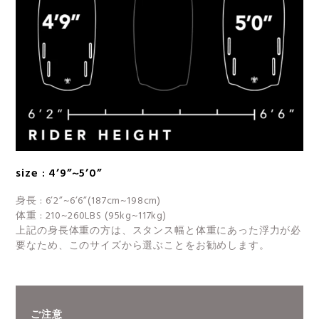
size : 4’9”~5’0”
身長 : 6’2”~6’6”(187cm~198cm)
体重 : 210~260LBS (95kg~117kg)
上記の身長体重の方は、スタンス幅と体重にあった浮力が必
要なため、このサイズから選ぶことをお勧めします。
ご注意