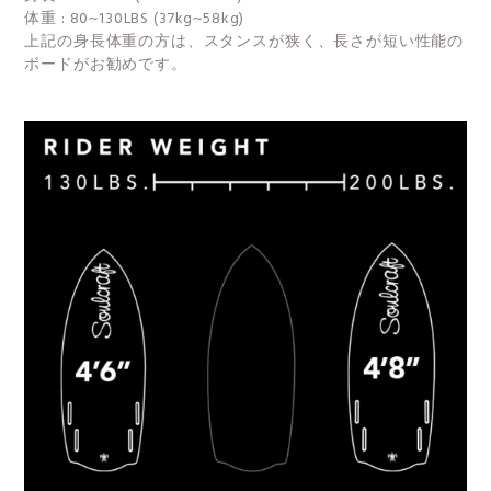
体重 : 80~130LBS (37kg~58kg)
上記の身長体重の方は、スタンスが狭く、長さが短い性能の
ボードがお勧めです。